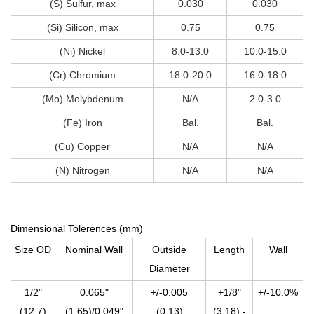
(S) Sulfur, max
0.030
0.030
(Si) Silicon, max
0.75
0.75
(Ni) Nickel
8.0-13.0
10.0-15.0
(Cr) Chromium
18.0-20.0
16.0-18.0
(Mo) Molybdenum
N/A
2.0-3.0
(Fe) Iron
Bal.
Bal.
(Cu) Copper
N/A
N/A
(N) Nitrogen
N/A
N/A
Dimensional Tolerences (mm)
Size OD
Nominal Wall
Outside
Length
Wall
Diameter
1/2"
0.065"
+/-0.005
+1/8"
+/-10.0%
(12.7)
(1.65)/0.049"
(0.13)
(3.18) -