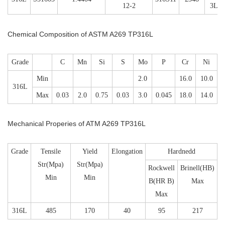
12-2
3L
Chemical Composition of ASTM A269 TP316L
Grade
C
Mn
Si
S
Mo
P
Cr
Ni
Min
2.0
16.0
10.0
316L
Max
0.03
2.0
0.75
0.03
3.0
0.045
18.0
14.0
Mechanical Properies of ATM A269 TP316L
Grade
Tensile
Yield
Elongation
Hardnedd
Str(Mpa)
Str(Mpa)
Rockwell
Brinell(HB)
Min
Min
B(HR B)
Max
Max
316L
485
170
40
95
217