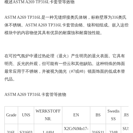
概述ASTM A269 TP316L卡套管等效物
ASTM A269 TP316L是一种无缝焊接奥氏体钢，标称壁厚为316奥氏
体不锈钢。ASTM A269 TP316L卡套管由铬、镍和钼组成。嵌入这些
模块中的内容物使其具有优异的耐腐蚀和耐腐蚀性能。
在可控气氛炉中通过热处理（退火）产生明亮的退火表面。它具有
明亮、反光的外观，但可能有一些云和其他缺陷。这种特殊的饰面
最常应用于不锈钢，并被视为抛光（#7或#8）镜面饰面的低成本替
代品。
ASTM A269 TP316L卡套管等效物
WERKSTOFF
Swedis
Grade
UNS
EN
BS
JIS
NR.
SS
X2CrNiMo17-
SUS
316L
S31603
1.4404
316S11
2348